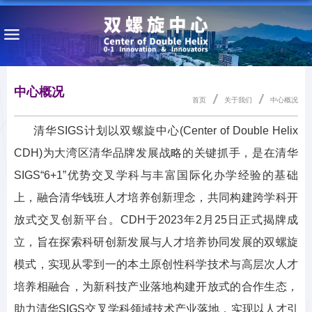
中心概况
首页
关于我们
中心概况
清华
SIGS
计划以双螺旋中心
(Center of Double Helix
CDH)
为大湾区清华品牌发展战略的关键抓手，是在清华
SIGS“6+1”
优势交叉学科与丰富国际化办学经验的基础
上，融合清华钱班人才培养创新理念，共同构建跨学科开
放式交叉创新平台。
CDH
于
2023
年
2
月
25
日正式揭牌成
立，旨在探索科研创新发展与人才培养协同发展的双螺旋
模式，实现从零到一的本土原创性科学技术与高层次人才
培养相融合，为新科技产业落地构建开放式的合作生态，
助力清华
SIGS
交叉学科领域技术产业落地，实现以人才引